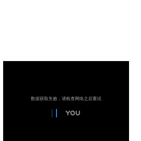
（HI-tACS）的开发、应用领域具有突破性的优势 ，
是世界无创神经调控技术的引领者。
北京耐思林科技有限公司成立于2021年，是美国
Nexalin Technology公司在中国地区的代表，负责旗
下产品在中国区域的宣传、推广工作。