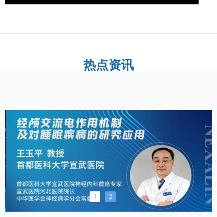
热点资讯
1
2
【临床应用】经颅强交流电改善失眠，助力健康中国
【公司动态】北京耐思林近期参与多地学术论坛
全球突破性科技赋能，解决失眠不再是难题
青春的“阴霾”——揭开青少年抑郁症的神秘面纱
青少年抑郁不是“小题大做”，而是需要及时干预的危机
青春不“抑”——预防青少年抑郁症的策略与方法
记忆的“小偷”-阿尔茨海默症
넷
넷
넷
넷
넷
넷
넷
2022-05-20
2022-08-16
2025-06-07
2025-06-15
2025-06-20
2025-06-28
2025-07-14