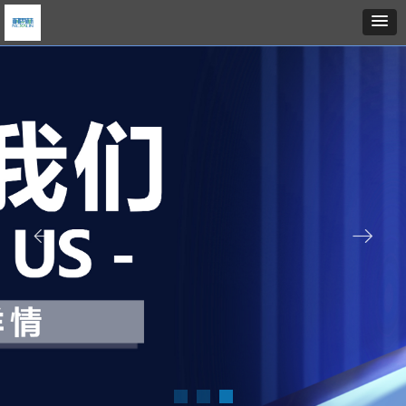
预约电话：
400xxx8888
ꂃ
ꁹ