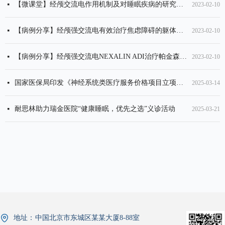
【微课堂】经颅交流电作用机制及对睡眠疾病的研究应用
넷
2023-02-10
【病例分享】经颅强交流电有效治疗焦虑障碍的躯体症状
넷
2023-02-10
【病例分享】经颅强交流电NEXALIN ADI治疗帕金森病睡眠障碍
넷
2023-02-10
国家医保局印发《神经系统类医疗服务价格项目立项指南（试行）》
넷
2025-03-14
耐思林助力瑞金医院“健康睡眠，优先之选”义诊活动
넷
2025-03-21
拥抱健康睡眠，点亮心灵之光
넷
2025-05-26
地址：
中国北京市东城区某某大厦8-88室